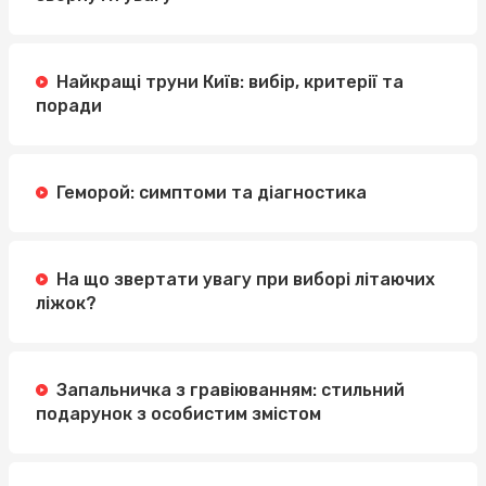
Найкращі труни Київ: вибір, критерії та
поради
Геморой: симптоми та діагностика
На що звертати увагу при виборі літаючих
ліжок?
Запальничка з гравіюванням: стильний
подарунок з особистим змістом