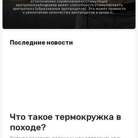
атлетических соревнованиях.Стимуляция
эритропоэзаАндровер имеет способность стимулировать
эритропоэз (образование эритроцитов). Это может привести
к увеличению количества эритроцитов в крови и...
Последние новости
Что такое термокружка в
походе?