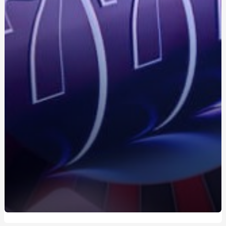
Купити сітку для габіонів: як зробити правильний вибір
Зварна сітка: повний гід для вибору, застосування та
покупки
ICloud-кредит для iPhone: як отримати кошти без
втрати доступу
Marshall – культові колонки та навушники з
легендарним звучанням
Вартість труни Київ: огляд пропозицій ринку
Выбор автошколы в Василькове: на что обратить
внимание
Армійські жетони: поєднання традиції, дизайну та
функціоналу
Професія поліграфолога: вимоги до навчання та
розвитку
Експерт-поліграфолог: значення для судової системи