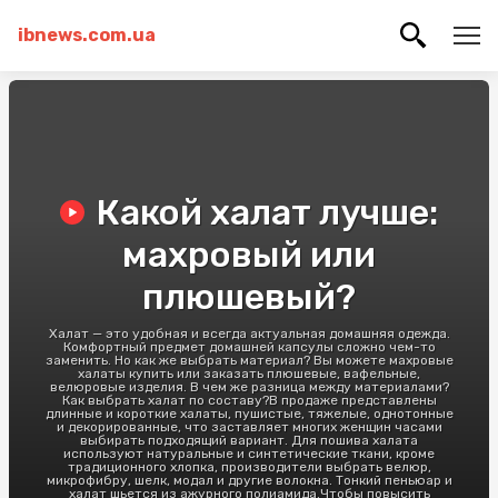
ibnews.com.ua
Какой халат лучше:
махровый или
плюшевый?
Халат — это удобная и всегда актуальная домашняя одежда.
Комфортный предмет домашней капсулы сложно чем-то
заменить. Но как же выбрать материал? Вы можете махровые
халаты купить или заказать плюшевые, вафельные,
велюровые изделия. В чем же разница между материалами?
Как выбрать халат по составу?В продаже представлены
длинные и короткие халаты, пушистые, тяжелые, однотонные
и декорированные, что заставляет многих женщин часами
выбирать подходящий вариант. Для пошива халата
используют натуральные и синтетические ткани, кроме
традиционного хлопка, производители выбрать велюр,
микрофибру, шелк, модал и другие волокна. Тонкий пеньюар и
халат шьется из ажурного полиамида.Чтобы повысить