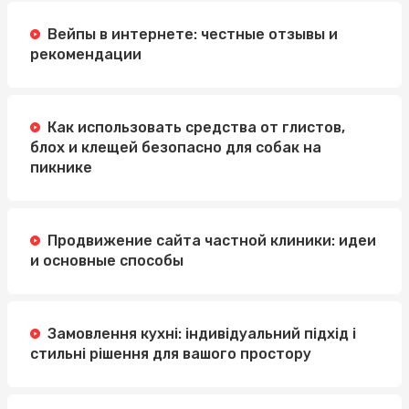
Автошкола на Голосеевской площади: системная
Вейпы в интернете: честные отзывы и
подготовка будущих водителей
рекомендации
Де купити зварну сітку: як знайти надійного
постачальника
Как использовать средства от глистов,
блох и клещей безопасно для собак на
пикнике
Продвижение сайта частной клиники: идеи
и основные способы
Замовлення кухні: індивідуальний підхід і
стильні рішення для вашого простору