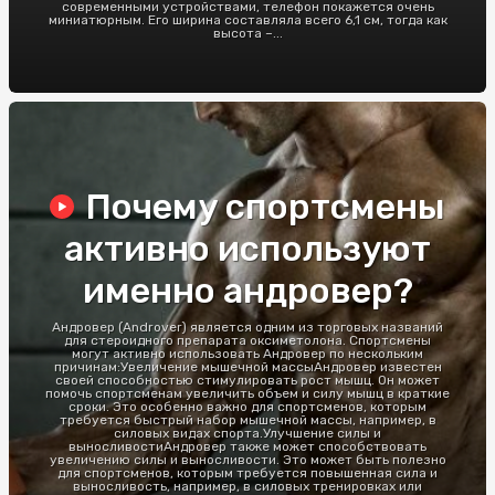
современными устройствами, телефон покажется очень
миниатюрным. Его ширина составляла всего 6,1 см, тогда как
высота –...
Почему спортсмены
активно используют
именно андровер?
Андровер (Androver) является одним из торговых названий
для стероидного препарата оксиметолона. Спортсмены
могут активно использовать Андровер по нескольким
причинам:Увеличение мышечной массыАндровер известен
своей способностью стимулировать рост мышц. Он может
помочь спортсменам увеличить объем и силу мышц в краткие
сроки. Это особенно важно для спортсменов, которым
требуется быстрый набор мышечной массы, например, в
силовых видах спорта.Улучшение силы и
выносливостиАндровер также может способствовать
увеличению силы и выносливости. Это может быть полезно
для спортсменов, которым требуется повышенная сила и
выносливость, например, в силовых тренировках или