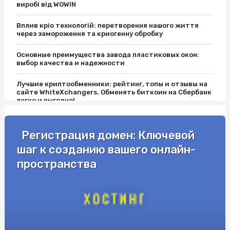
виробі від WOWIN
Вплив кріо технологій: перетворення нашого життя
через замороження та криогенну обробку
Основные преимущества завода пластиковых окон:
выбор качества и надежности
Лучшие криптообменники: рейтинг, топы и отзывы на
сайте WhiteXchangers. Обменять биткоин на Сбербанк
легко и выгодно!
Страховий поліс: як вибрати оптимальний варіант
Регистрация домен: Ключевой
Как Получить Удостоверение по Охране Труда:
шаг к созданию вашего онлайн-
Ключевые Шаги и Преимущества
пространства
Как анализировать коэффициенты в букмекерских
конторах
Какие виды рулетки доступны в онлайн-казино:
выбирайте свою игру