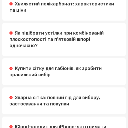
Хвилястий полікарбонат: характеристики
та ціни
Як підібрати устілки при комбінованій
плоскостопості та п'ятковій шпорі
одночасно?
Купити сітку для габіонів: як зробити
правильний вибір
Зварна сітка: повний гід для вибору,
застосування та покупки
ICloud-кредит для iPhone: як отримати