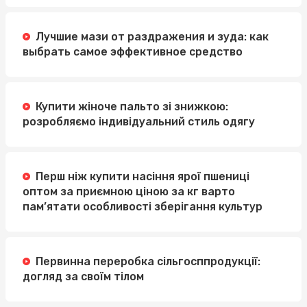
Лучшие мази от раздражения и зуда: как
выбрать самое эффективное средство
Купити жіноче пальто зі знижкою:
розробляємо індивідуальний стиль одягу
Перш ніж купити насіння ярої пшениці
оптом за приємною ціною за кг варто
пам’ятати особливості зберігання культур
Первинна переробка сільгосппродукції:
догляд за своїм тілом