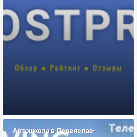
Разборка Jeep Compass: широкий выбор запчастей и
профессиональное обслуживание
Как выбрать идеальный раскладной стол: советы и
рекомендации
Лак для нігтів: як вибрати ідеальний відтінок і
покриття для стильного та довготривалого манікюру
Профессиональная реставрация ванн в Харькове:
восстановление красоты вашей ванны
Настінні кондиціонери: Функціональність та естетика
в одному пристрої
Купити Кероб Шоколад від SnackHouse: Розкіш смаку
та Користь в Кожній Таблетці
Продажа курса анаполона онлайн: узнайте все на
sportblog.com.ua
Як зробити фонтан з кульок своїми руками: поради та
трюки
Автошкола в Переяслав-