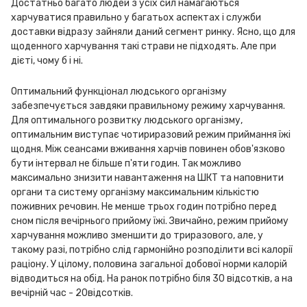
Достатньо багато людей з усіх сил намагаються
харчуватися правильно у багатьох аспектах і служби
доставки відразу зайняли даний сегмент ринку. Ясно, що для
щоденного харчування такі страви не підходять. Але при
дієті, чому б і ні.
Оптимальний функціонал людського організму
забезпечується завдяки правильному режиму харчування.
Для оптимального розвитку людського організму,
оптимальним виступає чотириразовий режим приймання їжі
щодня. Між сеансами вживання харчів повинен обов'язково
бути інтервал не більше п'яти годин. Так можливо
максимально знизити навантаження на ШКТ та наповнити
органи та систему організму максимальним кількістю
поживних речовин. Не менше трьох годин потрібно перед
сном після вечірнього прийому їжі. Звичайно, режим прийому
харчування можливо зменшити до триразового, але, у
такому разі, потрібно слід гармонійно розподілити всі калорії
раціону. У цілому, половина загальної добової норми калорій
відводиться на обід. На ранок потрібно біля 30 відсотків, а на
вечірній час - 20відсотків.