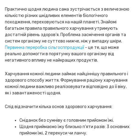
Практично щодня людина сама зустрічається з величезною
кількістю різних шкідливих елементів біологічного
походження, переховуються на нашій планеті. Знайомі
багатьом правила правильного харчування утримують
достатній рівень здоров'я. Проблема засмічення органів та
систем організму не суттєво нижче, ніж у випадку шкіри.
Первинна переробка сільгосппродукції
- це те, що може
реально допомогти в порятунку вашого організму від
негативного впливу не найкращих продуктів.
Харчування кожної людини займає найціннішу правильного і
здорового способу життя. Формування раціону харчування
кожної людини важливо реалізовувати відповідно до її віку,
як і завантаженості щодня.
Слід відзначити кілька основ здорового харчування:
Сніданок без сумніву є головним прийомом їжі.
Щодня приймаємо їжу близько п'яти разів: 3 основних
прийоми їжі, 2 перекуси чи ланчу.