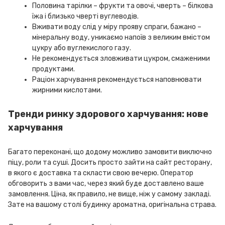
Половина тарілки – фрукти та овочі, чверть – білкова
їжа і близько чверті вуглеводів.
Вживати воду слід у міру прояву спраги, бажано –
мінеральну воду, уникаємо напоїв з великим вмістом
цукру або вуглекислого газу.
Не рекомендується зловживати цукром, смаженими
продуктами.
Раціон харчування рекомендується наповнювати
жирними кислотами.
Тренди ринку здорового харчування: нове
харчування
Багато переконані, що додому можливо замовити виключно
піцу, роли та суші. Досить просто зайти на сайт ресторану,
в якого є доставка та скласти свою вечерю. Оператор
обговорить з вами час, через який буде доставлено ваше
замовлення. Ціна, як правило, не вище, ніж у самому закладі.
Зате на вашому столі будинку ароматна, оригінальна страва.