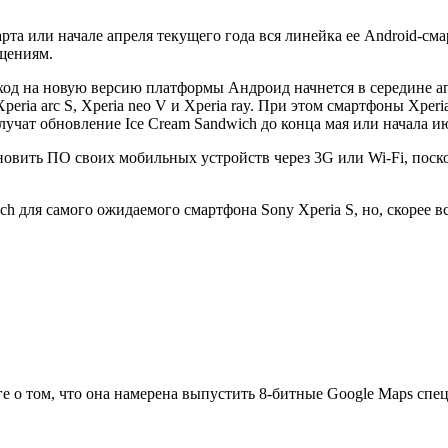
арта или начале апреля текущего года вся линейка ее Android-см
щениям.
ход на новую версию платформы Андроид начнется в середине ап
ia arc S, Xperia neo V и Xperia ray. При этом смартфоны Xperia ar
 получат обновление Ice Cream Sandwich до конца мая или начала и
бновить ПО своих мобильных устройств через 3G или Wi-Fi, пос
h для самого ожидаемого смартфона Sony Xperia S, но, скорее вс
 о том, что она намерена выпустить 8-битные Google Maps специ