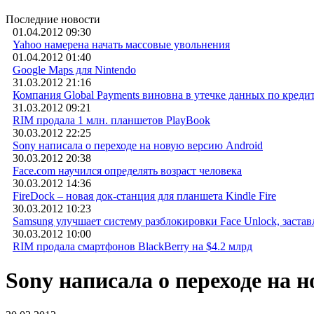
Последние новости
01.04.2012 09:30
Yahoo намерена начать массовые увольнения
01.04.2012 01:40
Google Maps для Nintendo
31.03.2012 21:16
Компания Global Payments виновна в утечке данных по кред
31.03.2012 09:21
RIM продала 1 млн. планшетов PlayBook
30.03.2012 22:25
Sony написала о переходе на новую версию Android
30.03.2012 20:38
Face.com научился определять возраст человека
30.03.2012 14:36
FireDock – новая док-станция для планшета Kindle Fire
30.03.2012 10:23
Samsung улучшает систему разблокировки Face Unlock, застав
30.03.2012 10:00
RIM продала смартфонов BlackBerry на $4.2 млрд
Sony написала о переходе на 