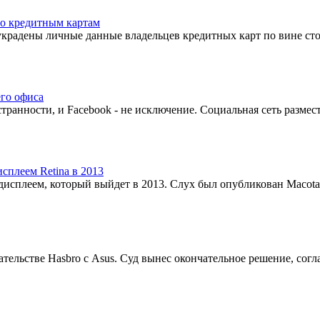
по кредитным картам
ли украдены личные данные владельцев кредитных карт по вине
его офиса
ранности, и Facebook - не исключение. Социальная сеть размес
сплеем Retina в 2013
дисплеем, который выйдет в 2013. Слух был опубликован Macotak
ательстве Hasbro с Asus. Суд вынес окончательное решение, со