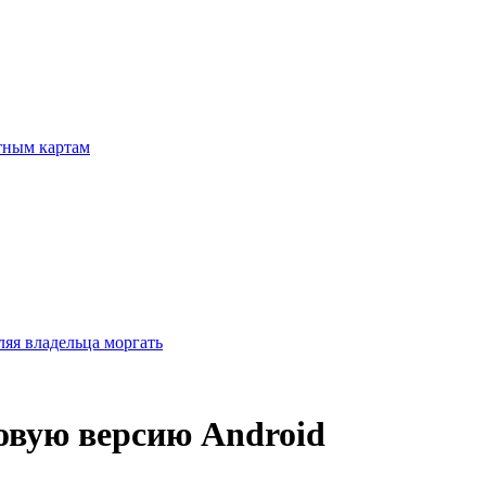
итным картам
ляя владельца моргать
новую версию Android