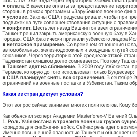
ВВС США. Уже тогда через территорию Узбекистана стран
■
оплата.
В качестве оплаты за предоставление территор
стороны в рамках программы «Зарубежное военное фина
■
условие.
Законы США предусматривали, чтобы при пред
подвижек на пути совершенствования ситуации с правами 
■
конфликт.
Шесть лет назад Вашингтон ввел ограничения
Ташкент решил закрыть американскую военную базу в Хан
городах. США фактически признали узбекского лидера Ис
■
негласное примирение.
Со временем отношения налади
автомобильных, железнодорожных и воздушных путей сооб
союзников. Через территорию этой среднеазиатской страны
Таджикистан слишком долго сомневается. Поэтому Ташкен
■
Ташкент идет на сближение.
В 2009 году Узбекистан п
Термезе, которую до того использовал только Бундесвер;
■
США планирует снять все ограничения.
В сентябре 2
ограничений на военные поставки в Узбекистан. Таким об
Какая из стран диктует условия?
Этот вопрос сейчас занимает многих политологов. Кому 
Как объяснил эксперт Академии Masterforex-V Евгений О
1. Роль Узбекистана в транзите военных грузов суще
коридора для снабжения войск. Сейчас речь идет о возмо
Именно повышенной опасностью Ташкент и объясняет не