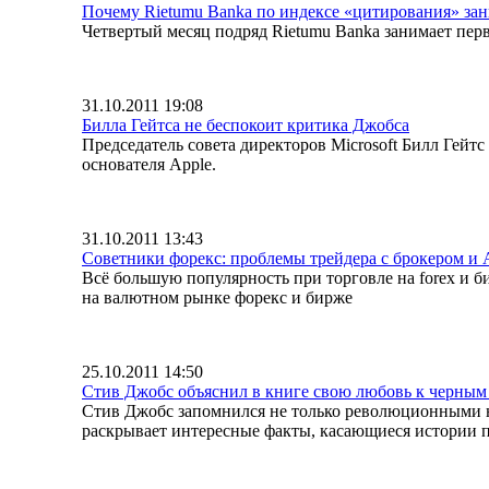
Почему Rietumu Banka по индексе «цитирования» зан
Четвертый месяц подряд Rietumu Banka занимает перв
31.10.2011 19:08
Билла Гейтса не беспокоит критика Джобса
Председатель совета директоров Microsoft Билл Гей
основателя Apple.
31.10.2011 13:43
Советники форекс: проблемы трейдера с брокером и
Всё большую популярность при торговле на forex и
на валютном рынке форекс и бирже
25.10.2011 14:50
Стив Джобс объяснил в книге свою любовь к черным
Стив Джобс запомнился не только революционными н
раскрывает интересные факты, касающиеся истории п