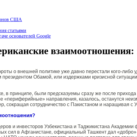
тфонов США
ния статьями
гаче основателей Google
ериканские взаимоотношения: 
ты о внешней политике уже давно перестали кого-либо уд
президентом Обамой, или издержками кризисной ситуации 
, в принципе, были предсказуемы сразу же после прихода 
ие «периферийные» направления, казалось, останутся неиз
р, сокращая сотрудничество с Пакистаном и наращивая с У
имоотношения?
ров и инвесторов Узбекистана и Таджикистана Академии фо
ных сил в Афганистане, официальный Ташкент дал «добро»