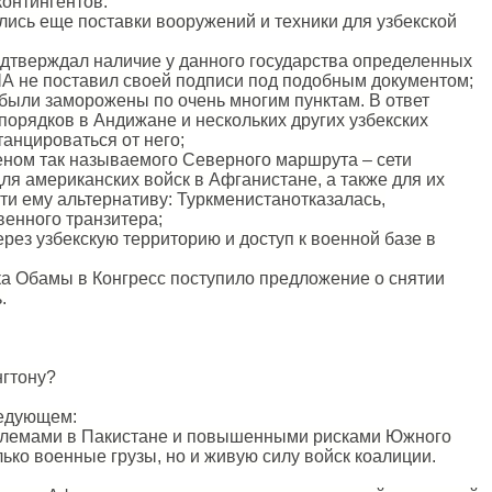
онтингентов:
ись еще поставки вооружений и техники для узбекской
дтверждал наличие у данного государства определенных
США не поставил своей подписи под подобным документом;
 были заморожены по очень многим пунктам. В ответ
орядков в Андижане и нескольких других узбекских
анцироваться от него;
еном так называемого Северного маршрута – сети
я американских войск в Афганистане, а также для их
ти ему альтернативу: Туркменистанотказалась,
енного транзитера;
рез узбекскую территорию и доступ к военной базе в
а Обамы в Конгресс поступило предложение о снятии
.
нгтону?
ледующем:
облемами в Пакистане и повышенными рисками Южного
ько военные грузы, но и живую силу войск коалиции.