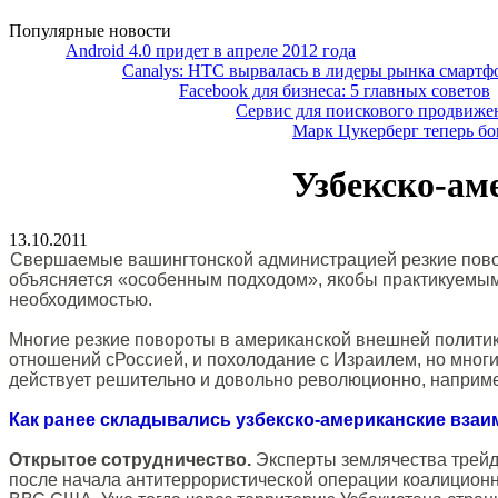
Популярные новости
Android 4.0 придет в апреле 2012 года
Canalys: HTC вырвалась в лидеры рынка смар
Facebook для бизнеса: 5 главных советов
Сервис для поискового продвиже
Марк Цукерберг теперь бо
Узбекско-ам
13.10.2011
Свершаемые вашингтонской администрацией резкие поворо
объясняется «особенным подходом», якобы практикуемым 
необходимостью.
Многие резкие повороты в американской внешней политике
отношений сРоссией, и похолодание с Израилем, но мног
действует решительно и довольно революционно, наприме
Как ранее складывались узбекско-американские вза
Открытое сотрудничество.
Эксперты землячества трейде
после начала антитеррористической операции коалицион