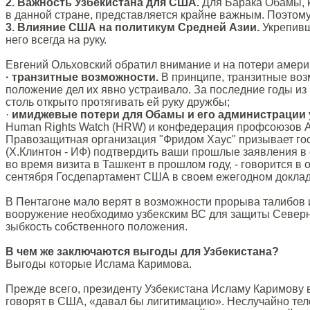
2. Важность Узбекистана для США.
Для Барака Обамы, к
в данной стране, представляется крайне важным. Поэтому
3. Влияние США на политикум Средней Азии.
Укрепивши
него всегда на руку.
Евгений Ольховский обратил внимание и на потери амери
· транзитные возможности.
В принципе, транзитные воз
положение дел их явно устраивало. За последние годы из 
столь открыто протягивать ей руку дружбы;
·
имиджевые потери для Обамы и его администрации 
Human Rights Watch (HRW) и конфедерация профсоюзов A
Правозащитная организация "Фридом Хаус" призывает го
(Х.Клинтон - ИФ) подтвердить ваши прошлые заявления в 
во время визита в Ташкент в прошлом году, - говорится в
сентября Госдепартамент США в своем ежегодном доклад
В Пентагоне мало верят в возможности прорыва талибов и
вооружение необходимо узбекским ВС для защиты Северног
зыбкость собственного положения.
В чем же заключаются выгоды для Узбекистана?
Выгоды которые Ислама Каримова.
Прежде всего, президенту Узбекистана Исламу Каримову в
говорят в США, «давал бы лигитимацию». Неслучайно тел