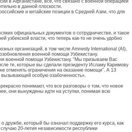
ии в Афганистане, все, что связано с военной операцией
ительно в данной плоскости.
оссийские и китайские позиции в Средней Азии, что для
сяких официальных документов о сотрудничестве, и такое
 узбекской власти, что теперь как-то не очень удобно
ых организаций, в том числе Amnesty International (AI),
озобновления военной помощи Узбекистану.
ия военной помощи Узбекистану. "Мы призываем Вас
числе те, которые вы сделали президенту Исламу Каримову
 не отменять ограничения на оказание помощи". А 13
, вызывающей особую озабоченность».
екрасно понимают, что все разговоры о том, что новое
ее, они вынуждены идти на уступки, понимая всю
о дружбе, который бы означал поддержку его курса, как
 случаю 20-летия независимости республики