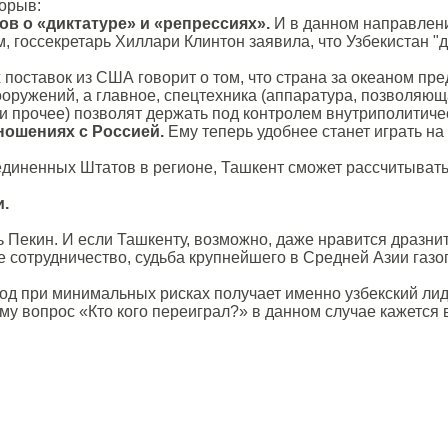
орыв:
ов о «диктатуре» и «репрессиях».
И в данном направлени
, госсекретарь Хиллари Клинтон заявила, что Узбекистан 
поставок из США говорит о том, что страна за океаном пре
ружений, а главное, спецтехника (аппаратура, позволяющ
и прочее) позволят держать под контролем внутриполитиче
ношениях с Россией.
Ему теперь удобнее станет играть н
иненных Штатов в регионе, Ташкент сможет рассчитывать н
и.
 Пекин. И если Ташкенту, возможно, даже нравится дразнит
 сотрудничество, судьба крупнейшего в Средней Азии газоп
од при минимальных рисках получает именно узбекский лид
му вопрос «Кто кого переиграл?» в данном случае кажется 