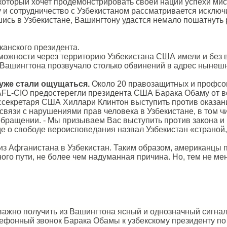
оторый хочет продемонстрировать своей нации успехи мисс
 и сотрудничество с Узбекистаном рассматривается исключ
сь в Узбекистане, Вашингтону удастся немало пошатнуть р
канского президента.
можности через территорию Узбекистана США имели и без в
Вашингтона прозвучало столько обвинений в адрес нынешней
уже стали ощущаться.
Около 20 правозащитных и профсоюзн
FL-CIO предостерегли президента США Барака Обаму от в
ссекретаря США Хиллари Клинтон выступить против оказан
связи с нарушениями прав человека в Узбекистане, в том 
 обращении. - Мы призываем Вас выступить против закона и
е о свободе вероисповедания назвал Узбекистан «страной
з Афганистана в Узбекистан. Таким образом, американцы пр
о пути, не более чем надуманная причина. Но, тем не мен
ажно получить из Вашингтона ясный и однозначный сигнал 
ефонный звонок Барака Обамы к узбекскому президенту по