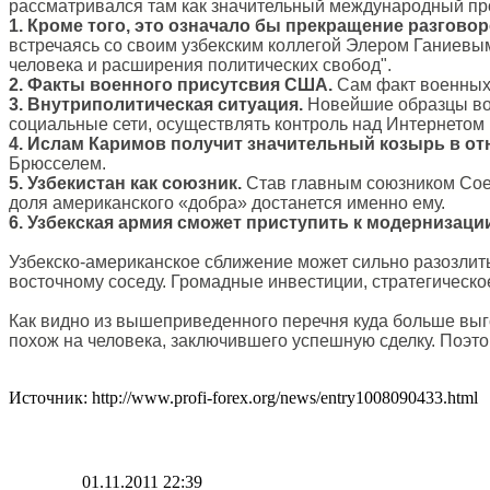
рассматривался там как значительный международный пр
1.
Кроме того, это означало бы прекращение разговор
встречаясь со своим узбекским коллегой Элером Ганиевым
человека и расширения политических свобод".
2. Факты военного присутсвия США.
Сам факт военных 
3. Внутриполитическая ситуация.
Новейшие образцы воо
социальные сети, осуществлять контроль над Интернетом 
4. Ислам Каримов получит значительный козырь в от
Брюсселем.
5. Узбекистан как союзник.
Став главным союзником Соед
доля американского «добра» достанется именно ему.
6. Узбекская армия сможет приступить к модернизаци
Узбекско-американское сближение может сильно разозлить
восточному соседу. Громадные инвестиции, стратегическое
Как видно из вышеприведенного перечня куда больше выг
похож на человека, заключившего успешную сделку. Поэто
Источник: http://www.profi-forex.org/news/entry1008090433.html
01.11.2011 22:39