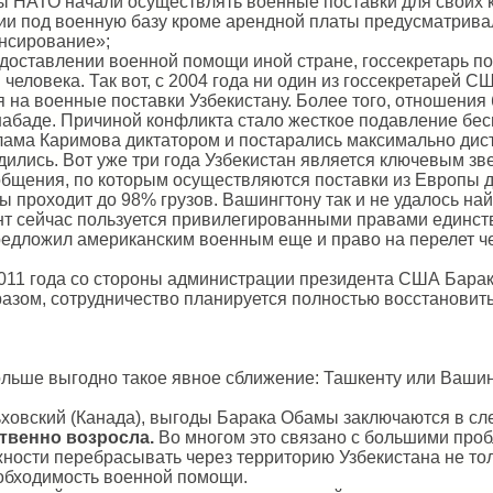
ы НАТО начали осуществлять военные поставки для своих к
ии под военную базу кроме арендной платы предусматривал
нсирование»;
оставлении военной помощи иной стране, госсекретарь по
человека. Так вот, с 2004 года ни один из госсекретарей 
 на военные поставки Узбекистану. Более того, отношения
абаде. Причиной конфликта стало жесткое подавление бесп
лама Каримова диктатором и постарались максимально дист
лись. Вот уже три года Узбекистан является ключевым зв
щения, по которым осуществляются поставки из Европы дл
 проходит до 98% грузов. Вашингтону так и не удалось най
т сейчас пользуется привилегированными правами единств
редложил американским военным еще и право на перелет че
011 года со стороны администрации президента США Барак
разом, сотрудничество планируется полностью восстановить
больше выгодно такое явное сближение: Ташкенту или Ваши
льховский (Канада), выгоды Барака Обамы заключаются в с
ственно возросла.
Во многом это связано с большими пр
жности перебрасывать через территорию Узбекистана не тол
обходимость военной помощи.