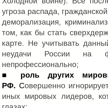
Холодной войне). Все посл
угроза распада, гражданско
деморализация, криминализ
том, как бы стать сверхдерж
карте. Не учитывать данны
неудачи России на ф
непрофессионально;
■
роль других миро
РФ.
С
овершенно игнорируе
иных мировых лидеров, ко
глазах: