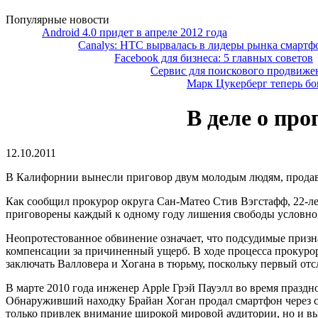
Популярные новости
Android 4.0 придет в апреле 2012 года
Canalys: HTC вырвалась в лидеры рынка смар
Facebook для бизнеса: 5 главных советов
Сервис для поискового продвиже
Марк Цукерберг теперь бо
В деле о пр
12.10.2011
В Калифорнии вынесли приговор двум молодым людям, продав
Как сообщил прокурор округа Сан-Матео Стив Вэгстафф, 22-ле
приговорены каждый к одному году лишения свободы условно, 4
Неопротестованное обвинение означает, что подсудимые призн
компенсации за причиненный ущерб. В ходе процесса прокурор
заключать Валловера и Хогана в тюрьму, поскольку первый отсл
В марте 2010 года инженер Apple Грэй Пауэлл во время праздн
Обнаруживший находку Брайан Хоган продал смартфон через с
только привлек внимание широкой мировой аудитории, но и 