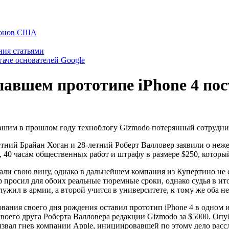
тфонов США
ния статьями
гаче основателей Google
опавшем прототипе iPhone 4 по
шим в прошлом году техноблогу Gizmodo потерянный сотрудник
тний Брайан Хоган и 28-летний Роберт Валловер заявили о неже
0 часам общественных работ и штрафу в размере $250, который 
али свою вину, однако в дальнейшем компания из Купертино не
 просил для обоих реальные тюремные сроки, однако судья в ит
ужил в армии, а второй учится в университете, к тому же оба не
ования своего дня рождения оставил прототип iPhone 4 в одном
воего друга Роберта Валловера редакции Gizmodo за $5000. Оп
вызвал гнев компании Apple, инициировавшей по этому дело р