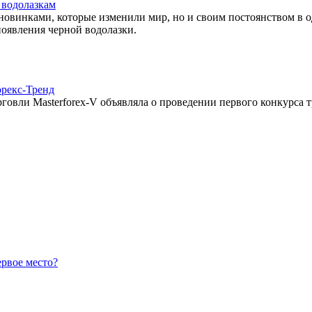
 водолазкам
овинками, которые изменили мир, но и своим постоянством в о
оявления черной водолазки.
орекс-Тренд
овли Masterforex-V объявляла о проведении первого конкурса т
ервое место?