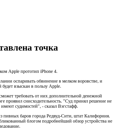
ставлена точка
ом Apple прототип iPhone 4.
лании оспаривать обвинение в мелком воровстве, и
будет взыскан в пользу Apple.
 сможет требовать от них дополнительной денежной
оге проявил снисходительность. "Суд принял решение не
 имеют судимостей", - сказал Вэгстафф.
 из пивных баров города Редвуд-Сити, штат Калифорния.
убликованный блогом подробнейший обзор устройства не
асследование.