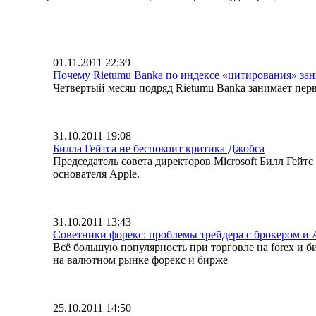
01.11.2011 22:39
Почему Rietumu Banka по индексе «цитирования» зан
Четвертый месяц подряд Rietumu Banka занимает перв
31.10.2011 19:08
Билла Гейтса не беспокоит критика Джобса
Председатель совета директоров Microsoft Билл Гей
основателя Apple.
31.10.2011 13:43
Советники форекс: проблемы трейдера с брокером и
Всё большую популярность при торговле на forex и
на валютном рынке форекс и бирже
25.10.2011 14:50