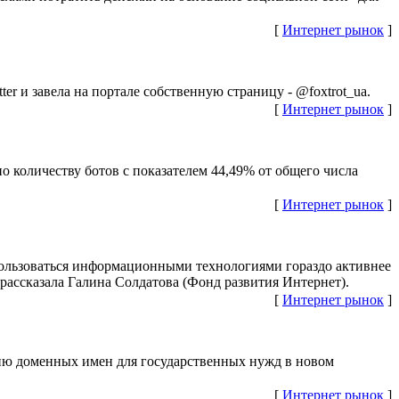
[
Интернет рынок
]
r и завела на портале собственную страницу - @foxtrot_ua.
[
Интернет рынок
]
 количеству ботов с показателем 44,49% от общего числа
[
Интернет рынок
]
пользоваться информационными технологиями гораздо активнее
рассказала Галина Солдатова (Фонд развития Интернет).
[
Интернет рынок
]
ию доменных имен для государственных нужд в новом
[
Интернет рынок
]