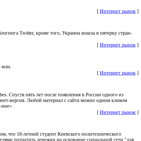
[
Интернет рынок
]
гинга Twitter, кроме того, Украина вошла в пятерку стран-
[
Интернет рынок
]
 млн.
[
Интернет рынок
]
s. Спустя пять лет после появления в России одного из
рнет-версия. Любой материал с сайта можно одним кликом
д-ине»
[
Интернет рынок
]
ом, что 18-летний студент Киевского политехнического
елями потратить денежки на основание социальной сети "для