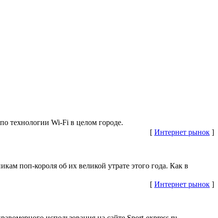
о технологии Wi-Fi в целом городе.
[
Интернет рынок
]
кам поп-короля об их великой утрате этого года. Как в
[
Интернет рынок
]
мерного использования на сайте Sport-express.ru