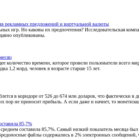
тив рекламных предложений и виртуальной валюты
ых игр. Но каковы их предпочтения? Исследовательская компани
едавно опубликованы.
 месяц
е количество времени, которое провели пользователи всего мира
ка 1,2 млрд. человек в возрасте старше 15 лет.
лется в коридоре от 526 до 674 млн доларов, что фактически в 
их пор не приносит прибыль. А если даже и начнет, то монетизац
составила 85,7%
в среднем составила 85,7%. Самый низкий показатель месяца был
Вредоносные файлы содержались в 2% электронных сообщений, ч