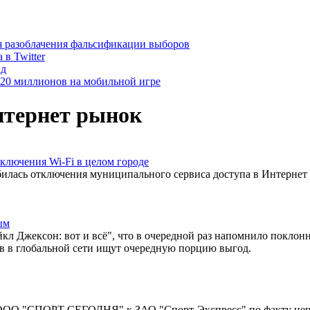
я разоблачения фальсификации выборов
в Twitter
ид
 $20 миллионов на мобильной игре
нтернет рынок
ключения Wi-Fi в целом городе
лась отключения муниципального сервиса доступа в Интернет п
ым
 Джексон: вот и всё", что в очередной раз напомнило поклонни
ов в глобальной сети ищут очередную порцию выгод.
ОО "СПОРТ СЕГОДНЯ" к ЗАО "Спорт-Экспресс" по факту неправо