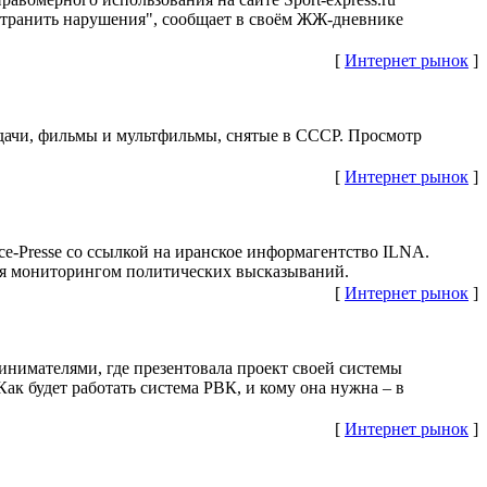
"устранить нарушения", сообщает в своём ЖЖ-дневнике
[
Интернет рынок
]
едачи, фильмы и мультфильмы, снятые в СССР. Просмотр
[
Интернет рынок
]
ce-Presse со ссылкой на иранское информагентство ILNA.
ься мониторингом политических высказываний.
[
Интернет рынок
]
инимателями, где презентовала проект своей системы
Как будет работать система РВК, и кому она нужна – в
[
Интернет рынок
]