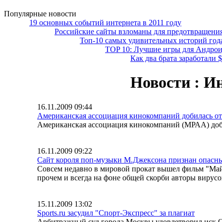
Популярные новости
19 основных событий интернета в 2011 году
Российские сайты взломаны для предотвращени
Топ-10 самых удивительных историй года 
TOP 10: Лучшие игры для Андро
Как два брата заработали
Новости : И
16.11.2009 09:44
Американская ассоциация кинокомпаний добилась от
Американская ассоциация кинокомпаний (МРАА) доби
16.11.2009 09:22
Сайт короля поп-музыки М.Джексона признан опасн
Совсем недавно в мировой прокат вышел фильм "Майкл
прочем и всегда на фоне общей скорби авторы вирус
15.11.2009 13:02
Sports.ru засудил "Спорт-Экспресс" за плагиат
Арбитражный суд города Москвы удовлетворил иск О