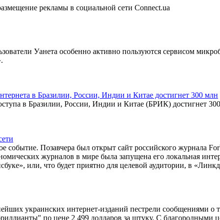
размещение рекламы в социальной сети Connect.ua
зователи Уанета особенно активно пользуются сервисом микробло
.
нтернета в Бразилии, России, Индии и Китае достигнет 300 млн
ступа в Бразилии, России, Индии и Китае (БРИК) достигнет 300
сети
 событие. Позавчера был открыт сайт российского журнала Forbe
омических журналов в мире была запущена его локальная инте
сбуке», или, что будет приятно для целевой аудитории, в «Линк
нейших украинских интернет-изданий пестрели сообщениями о т
риллианты" по цене 2 499 долларов за штуку. С благородными ц