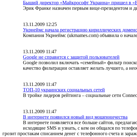
Быший директор «Майкрософт Украина» пришел в «
Эрик Франке назначен первым вице-президентом и д
13.11.2009 12:25
Укрнеймс начала регистрацию кириллических доменов
Компания Укрнеймс (ukrnames.com) объявила о начал
13.11.2009 11:47
Google не справится с защитой пользователей
Google позволил включать «семейный» фильтр поисков
качество фильтрации оставляет желать лучшего, а нео
13.11.2009 11:47
ТОП-10 украинских социальных сетей
В тройке лидеров рейтинга – социальные сети Connect
13.11.2009 11:47
В интернете появился новый вид мошенничества
В интернете появляется все больше сайтов, предлага
исходящие SMS и узнать, с кем он общался по телеф
грозит простакам списанием денег с телефонного счета и зар