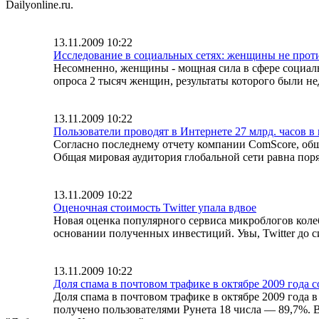
Dailyonline.ru.
13.11.2009 10:22
Исследование в социальных сетях: женщины не про
Несомненно, женщины - мощная сила в сфере социальн
опроса 2 тысяч женщин, результаты которого были н
13.11.2009 10:22
Пользователи проводят в Интернете 27 млрд. часов в
Согласно последнему отчету компании ComScore, обще
Общая мировая аудитория глобальной сети равна поряд
13.11.2009 10:22
Оценочная стоимость Twitter упала вдвое
Новая оценка популярного сервиса микроблогов колеб
основании полученных инвестиций. Увы, Twitter до с
13.11.2009 10:22
Доля спама в почтовом трафике в октябре 2009 года 
Доля спама в почтовом трафике в октябре 2009 года 
получено пользователями Рунета 18 числа — 89,7%. 