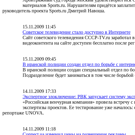
материалов Sports.ru. Нарушителям придётся заплати
руководитель проекта Sports.ru Дмитрий Навоша.
15.11.2009 11:45
Советское телевидение стало доступно в Интернете
Сайт советского телевидения CCCP-TV.ru заработал 
видеоконтента на сайте доступен бесплатно после ре
15.11.2009 09:45
В иранской полиции создан отдел по борьбе с интер
В иранской полиции создан специальный отдел по бор
Подразделение будет заниматься в том числе борьбо
14.11.2009 17:33
Экспертное злоключение: РВК запускает систему экс
«Российская венчурная компания» провела встречу с 
экспертизы проектов. Ее тестирование уже началось: 
репортаже UNOVA.
14.11.2009 11:18
Connect.ua изменил цены на размещение рекламы