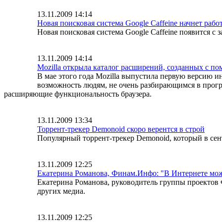
13.11.2009 14:14
Новая поисковая система Google Caffeine начнет работ
Новая поисковая система Google Caffeine появится с 
13.11.2009 14:14
Mozilla открыла каталог расширений, созданных с по
В мае этого года Mozilla выпустила первую версию ин
возможность людям, не очень разбирающимся в програ
расширяющие функциональность браузера.
13.11.2009 13:34
Торрент-трекер Demonoid скоро верентся в строй
Популярный торрент-трекер Demonoid, который в сентя
13.11.2009 12:25
Екатерина Романова, Финам.Инфо: "В Интернете мож
Екатерина Романова, руководитель группы проектов 
других медиа.
13.11.2009 12:25