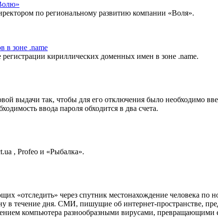
Волю»
иректором по региональному развитию компании «Воля».
 в зоне .name
е регистрации кириллических доменных имен в зоне .name.
ой выдачи так, чтобы для его отключения было необходимо ввест
бходимость ввода пароля обходится в два счета.
.ua , Profeo и «Рыбалка».
ющих «отследить» через спутник местонахождение человека по н
ону в течение дня. СМИ, пишущие об интернет-пространстве, пр
ажением компьютера разнообразными вирусами, превращающими е