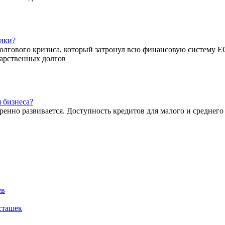
мики?
олгового кризиса, который затронул всю финансовую систему Е
дарственных долгов
 бизнеса?
енно развивается. Доступность кредитов для малого и среднего
ев
сташек