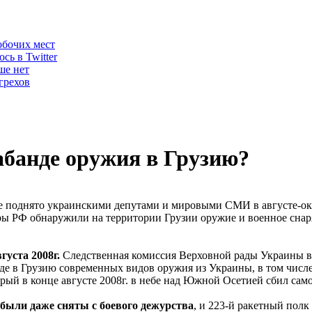
обочих мест
сь в Twitter
ше нет
грехов
банде оружия в Грузию?
е поднято украинскими депутами и мировыми СМИ в августе-октя
уры РФ обнаружили на территории Грузии оружие и военное снар
густа 2008г.
Следственная комиссия Верховной рады Украины в
е в Грузию современных видов оружия из Украины, в том числ
орый в конце августе 2008г. в небе над Южной Осетией сбил са
были даже сняты с боевого дежурства
, и 223-й ракетный пол