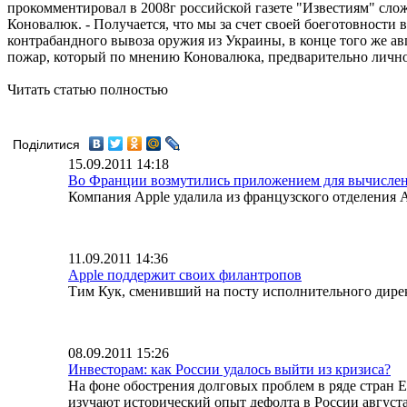
прокомментировал в 2008г российской газете "Известиям" сл
Коновалюк. - Получается, что мы за счет своей боеготовности
контрабандного вывоза оружия из Украины, в конце того же а
пожар, который по мнению Коновалюка, предварительно лично
Читать статью полностью
Поділитися
15.09.2011 14:18
Во Франции возмутились приложением для вычислен
Компания Apple удалила из французского отделения A
11.09.2011 14:36
Apple поддержит своих филантропов
Тим Кук, сменивший на посту исполнительного дирек
08.09.2011 15:26
Инвесторам: как России удалось выйти из кризиса?
На фоне обострения долговых проблем в ряде стран 
изучают исторический опыт дефолта в России августа