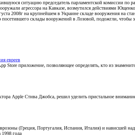
ожившуюся ситуацию председатель парламентской комиссии по р
 вооружали агрессора на Кавказе, возмутился действиями Ющенко
вгуста 2008г на крупнейшем в Украине складе вооружения на с
 посетившего склады вооружений в Лозовой, подожгли, чтобы з
ия евреев
pp Store приложение, позволяющее определять, кто из знаменито
тора Apple Стива Джобса, решил уделить пристальное внимание
Еврозоны (Греция, Португалия, Испания, Италия) и нависшей н
 1998 года