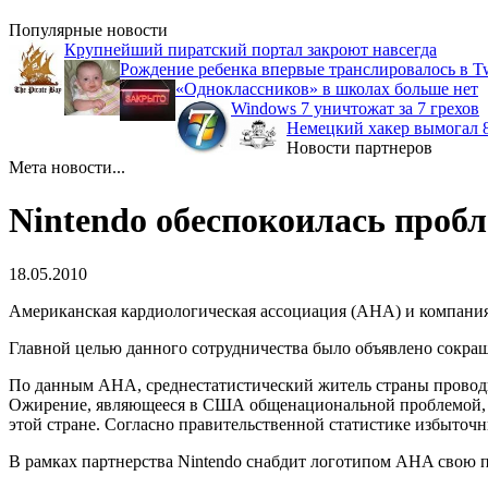
Популярные новости
Крупнейший пиратский портал закроют навсегда
Рождение ребенка впервые транслировалось в Tw
«Одноклассников» в школах больше нет
Windows 7 уничтожат за 7 грехов
Немецкий хакер вымогал 8
Новости партнеров
Мета новости...
Nintendo обеспокоилась проб
18.05.2010
Американская кардиологическая ассоциация (AHA) и компания
Главной целью данного сотрудничества было объявлено сокращ
По данным АНА, среднестатистический житель страны проводи
Ожирение, являющееся в США общенациональной проблемой, от
этой стране. Согласно правительственной статистике избыточ
В рамках партнерства Nintendo снабдит логотипом AHA свою прод