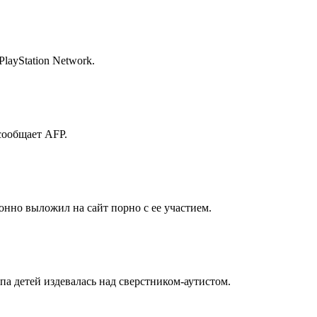
layStation Network.
сообщает AFP.
конно выложил на сайт порно с ее участием.
па детей издевалась над сверстником-аутистом.