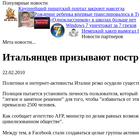
Популярные новости
Крупнейший пиратский портал закроют навсегда
Рождение ребенка впервые транслировалось в Tw
«Одноклассников» в школах больше нет
Windows 7 уничтожат за 7 грехов
Немецкий хакер вымогал 8
Новости партнеров
Мета новости...
Итальянцев призывают постре
22.02.2010
Политики и интернет-активисты Италии резко осудили существ
Полиция пытается установить личность пользователя, который 
"легкое и занятное решение" для того, чтобы "избавиться от э
превысило 2500 человек.
Как сообщает агентство AFP, министр по делам равных возможн
цивилизованном обществе".
Между тем, в Facebook стали создаваться целые группы актив