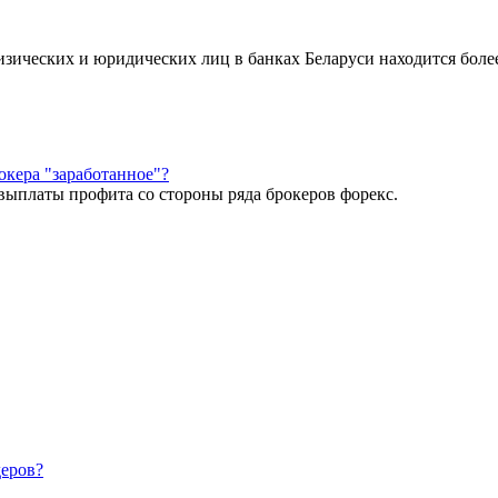
зических и юридических лиц в банках Беларуси находится более
окера "заработанное"?
евыплаты профита со стороны ряда брокеров форекс.
деров?