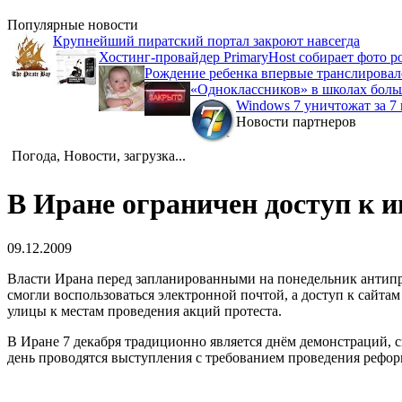
Популярные новости
Крупнейший пиратский портал закроют навсегда
Хостинг-провайдер PrimaryHost собирает фото р
Рождение ребенка впервые транслировало
«Одноклассников» в школах боль
Windows 7 уничтожат за 7 
Новости партнеров
Погода, Новости, загрузка...
В Иране ограничен доступ к и
09.12.2009
Власти Ирана перед запланированными на понедельник антипр
смогли воспользоваться электронной почтой, а доступ к сайт
улицы к местам проведения акций протеста.
В Иране 7 декабря традиционно является днём демонстраций, св
день проводятся выступления с требованием проведения рефор