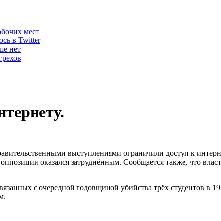
обочих мест
сь в Twitter
ше нет
грехов
нтернету.
авительственными выступлениями ограничили доступ к интернет
ам оппозиции оказался затруднённым. Сообщается также, что вл
язанных с очередной годовщиной убийства трёх студентов в 1953
м.