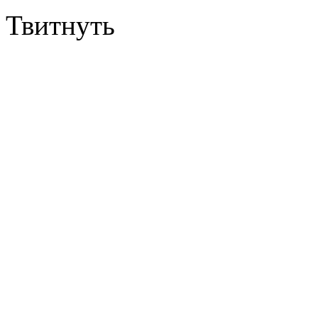
Твитнуть
Увидим ли мы в ближайше