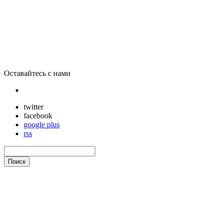
С 3D-принтером можно будет создавать лекарства в домашних 
Оставайтесь с нами
twitter
facebook
google plus
rss