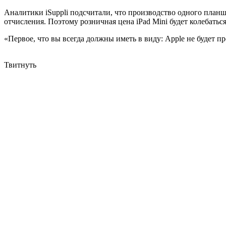
Аналитики iSuppli подсчитали, что производство одного планше
отчисления. Поэтому розничная цена iPad Mini будет колебаться
«Первое, что вы всегда должны иметь в виду: Apple не будет п
Твитнуть
Телефоны смогут видеть сквозь стены благодаря новой технол