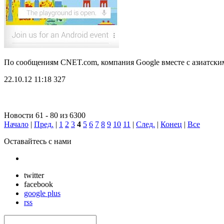
По сообщениям CNET.com, компания Google вместе с азиатски
22.10.12 11:18
327
Новости 61 - 80 из 6300
Начало
|
Пред.
|
1
2
3
4
5
6
7
8
9
10
11
|
След.
|
Конец
|
Все
Оставайтесь с нами
twitter
facebook
google plus
rss