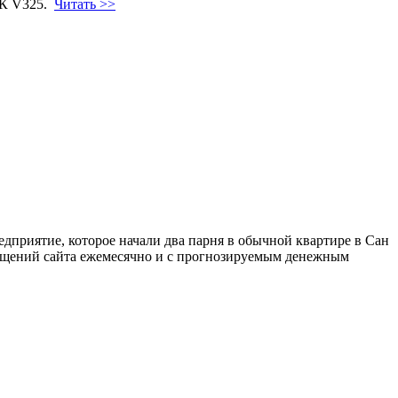
ПК V325.
Читать >>
едприятие, которое начали два парня в обычной квартире в Сан
осещений сайта ежемесячно и с прогнозируемым денежным