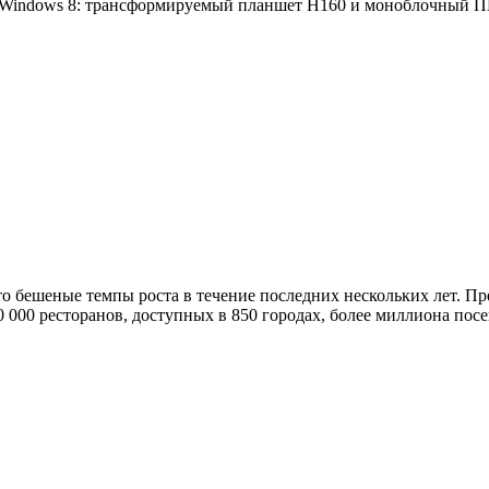
е Windows 8: трансформируемый планшет H160 и моноблочный 
то бешеные темпы роста в течение последних нескольких лет. Пр
20 000 ресторанов, доступных в 850 городах, более миллиона п