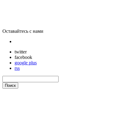
Самый быстрый Интернет в мире запустили в Японии
Оставайтесь с нами
twitter
facebook
google plus
rss