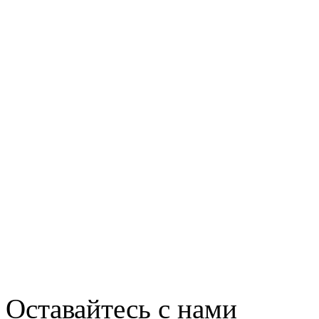
HTC Deluxe DLX на офиц
Galaxy Note 10,1 получит 
Bean
Оставайтесь с нами