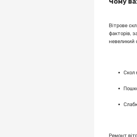
Чому ва
Вітрове скл
факторів, з
невеликий 
Скол 
Пошко
Слабк
Ремонт вітр