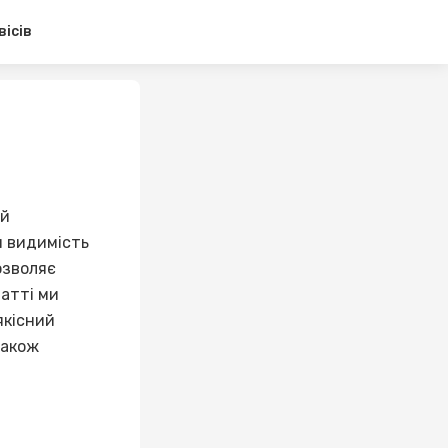
вісів
ий
и видимість
озволяє
татті ми
якісний
також