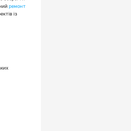
йний
ремонт
ектів із
аких