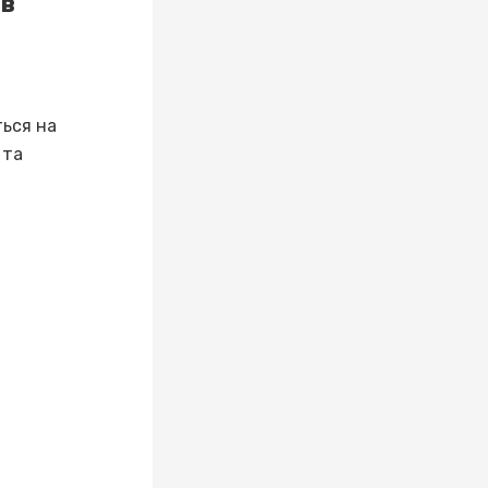
 в
ться на
 та