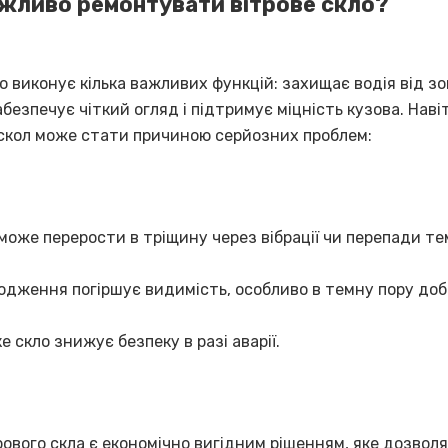
жливо ремонтувати вітрове скло?
о виконує кілька важливих функцій: захищає водія від зо
абезпечує чіткий огляд і підтримує міцність кузова. Наві
скол може стати причиною серйозних проблем:
може перерости в тріщину через вібрації чи перепади те
дження погіршує видимість, особливо в темну пору доб
е скло знижує безпеку в разі аварії.
ового скла є економічно вигідним рішенням, яке дозвол