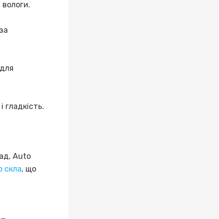
 вологи.
за
 для
 гладкість.
ад, Auto
о скла
, що