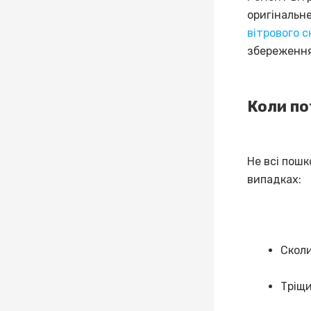
оригінальн
вітрового с
збереження
Коли по
Не всі пош
випадках:
Сколи
Тріщи