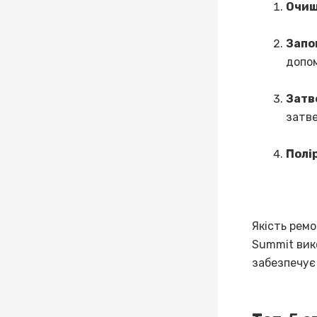
Очищ
Запо
допом
Затв
затве
Полі
Якість ремо
Summit вик
забезпечує