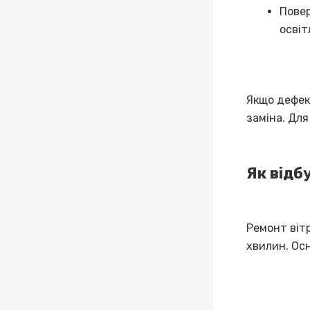
Повер
освіт
Якщо дефек
заміна. Для
Як відб
Ремонт віт
хвилин. Ос