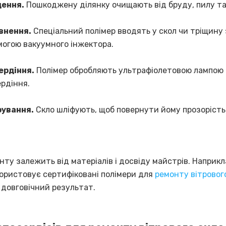
ення.
Пошкоджену ділянку очищають від бруду, пилу та
внення.
Спеціальний полімер вводять у скол чи тріщину 
огою вакуумного інжектора.
ердіння.
Полімер обробляють ультрафіолетовою лампою
рдіння.
рування.
Скло шліфують, щоб повернути йому прозорість і
нту залежить від матеріалів і досвіду майстрів. Наприкл
ористовує сертифіковані полімери для
ремонту вітровог
 довговічний результат.