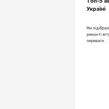
Топ-5 а
Україні
Ми підібрал
ремонті віт
переваги.