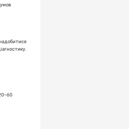
 умов
знадобитися
діагностику.
 20–60