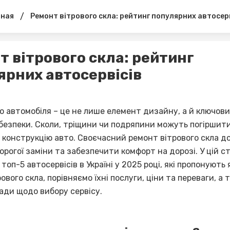
/
вная
Ремонт вітрового скла: рейтинг популярних автосер
т вітрового скла: рейтинг
ярних автосервісів
о автомобіля – це не лише елемент дизайну, а й ключов
безпеки. Сколи, тріщини чи подряпини можуть погіршит
и конструкцію авто. Своєчасний ремонт вітрового скла д
рогої заміни та забезпечити комфорт на дорозі. У цій с
топ-5 автосервісів в Україні у 2025 році, які пропонують 
ового скла, порівняємо їхні послуги, ціни та переваги, а 
ади щодо вибору сервісу.