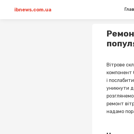
ibnews.com.ua
Гла
Ремон
попул
Вітрове скл
компонент 
і послабит
уникнути до
розглянемо 
ремонт вітр
надамо пор