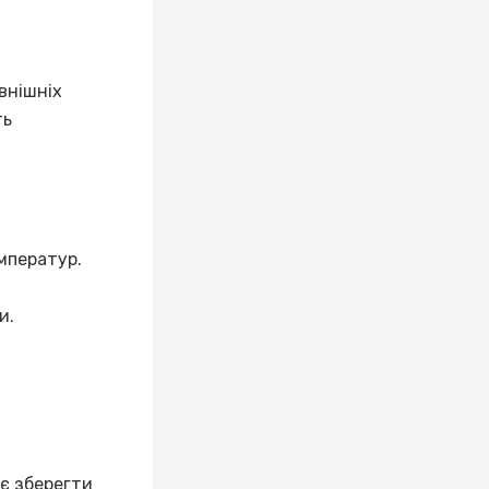
внішніх
ть
мператур.
и.
яє зберегти