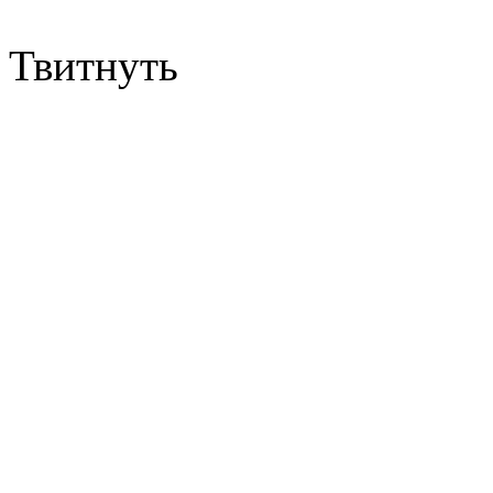
Твитнуть
Северная Корея выпустил