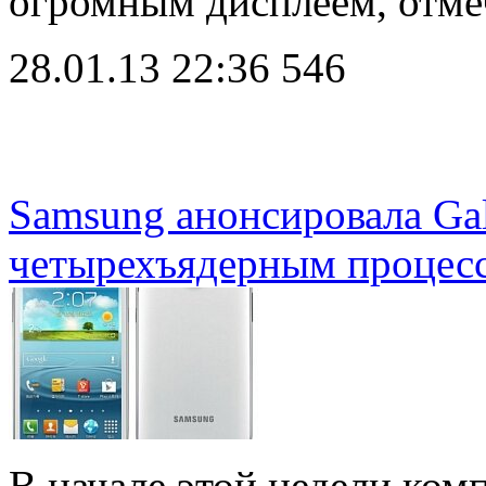
огромным дисплеем, отме
28.01.13 22:36
546
Samsung анонсировала Gal
четырехъядерным процес
В начале этой недели ком