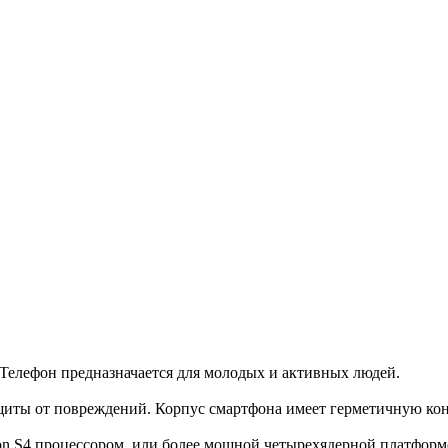
 Телефон предназначается для молодых и активных людей.
ты от повреждений. Корпус смартфона имеет герметичную конст
n S4 процессором, или более мощной четырехядерной платформо