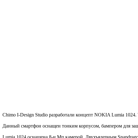
Chimo I-Design Studio разработали концепт NOKIA Lumia 1024.
Данный смартфон оснащен тонким корпусом, бампером для защи
Lumia 1024 оснащена 8-и Мп камерой. Двухъядерным Snapdrago