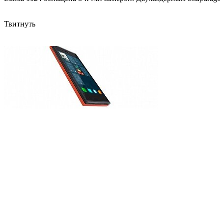
Твитнуть
Jolla презентовала первый смартфон на базе новой Sailfish OS
Смартфоны под управлением ОС Windows Phone впервые обогн