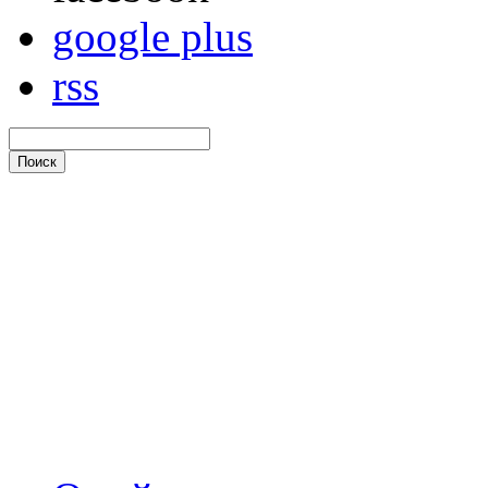
google plus
rss