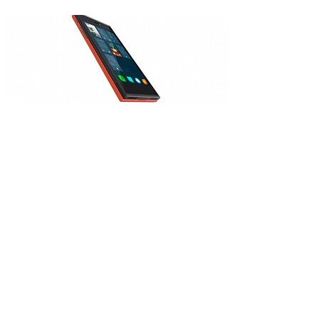
Jolla презентовала первый
Sailfish OS
Смартфоны под управлен