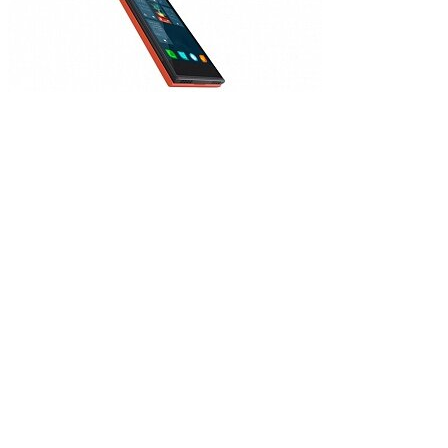
Jolla презентовала первый
Sailfish OS
Смартфоны под управлен
впервые обогнали Blackbe