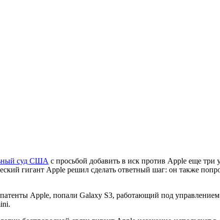
льный суд США
с просьбой добавить в иск против Apple еще три у
ческий гигант Apple решил сделать ответный шаг: он также попр
атенты Apple, попали Galaxy S3, работающий под управлением оп
ini.