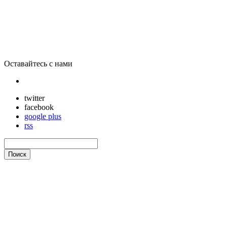
4A Games раскритиковала консоль Wii U
Оставайтесь с нами
twitter
facebook
google plus
rss