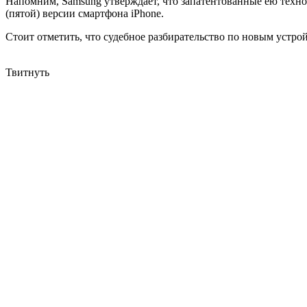
Напомним, Samsung утверждает, что запатентованные ею технол
(пятой) версии смартфона iPhone.
Стоит отметить, что судебное разбирательство по новым устрой
Твитнуть
Samsung обвиняет Apple в нарушении патентов в iPad 4 и iPad m