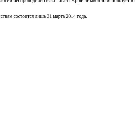
огии беспроводной связи гигант Apple незаконно использует в 
ствам состоится лишь 31 марта 2014 года.
ini