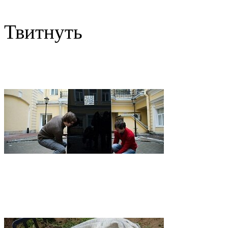
Твитнуть
В Санкт-Петербурге соору
память о Стиве Джобсе