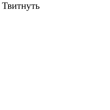
Твитнуть
Сайт заплатит $6.6 млн 
издателям