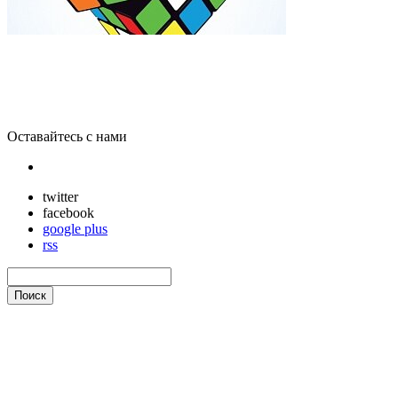
Видео: в США робот собрал кубик Рубика за 1 секунду
Оставайтесь с нами
twitter
facebook
google plus
rss