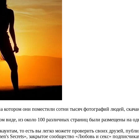
на котором они поместили сотни тысяч фотографий людей, скача
ном виде, из около 100 различных страниц были размещены на о
аунтам, то есть вы легко можете проверить своих друзей, публи
men's Secrets», закрытое сообщество «Любовь и секс» подписчик