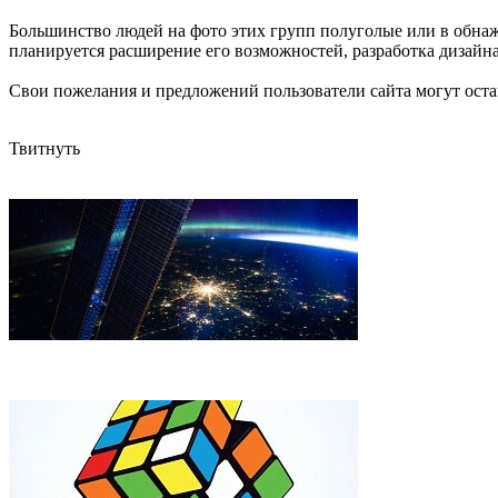
Большинство людей на фото этих групп полуголые или в обнажё
планируется расширение его возможностей, разработка дизайна
Свои пожелания и предложений пользователи сайта могут остав
Твитнуть
ESA показало удивительное видео грозы с борта МКС