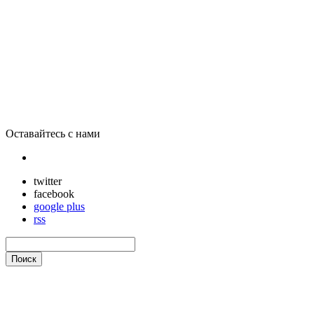
Ученые: От цвета стен в доме зависит здоровье человека
Оставайтесь с нами
twitter
facebook
google plus
rss