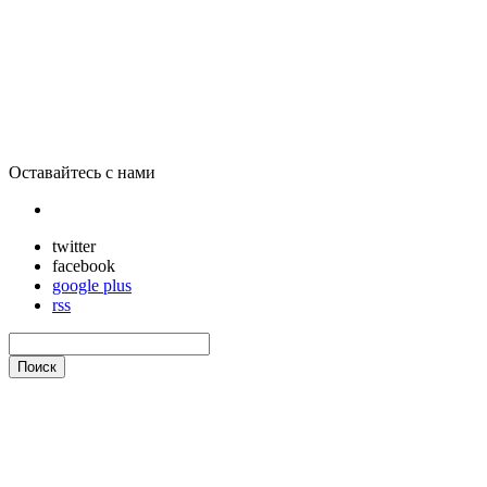
Ученые: От цвета стен в доме зависит здоровье человека
Оставайтесь с нами
twitter
facebook
google plus
rss