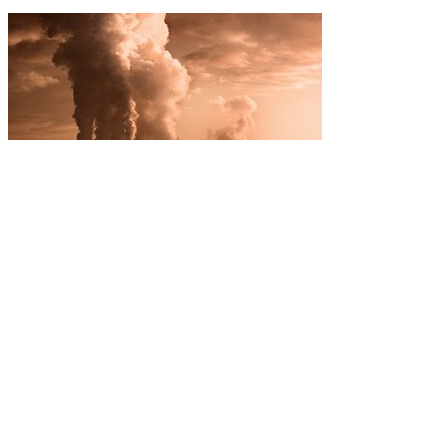
Ученые считают, что до 2
потепления может законч
Ученые: От цвета стен в д