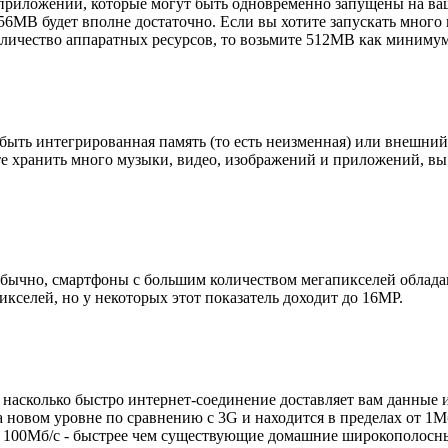
 приложений, которые могут быть одновременно запущены на ва
56MB будет вполне достаточно. Если вы хотите запускать много 
оличество аппаратных ресурсов, то возьмите 512MB как миниму
т быть интегрированная память (то есть неизменная) или внешни
ите хранить много музыки, видео, изображений и приложений, в
 Обычно, смартфоны с большим количеством мегапикселей облад
кселей, но у некоторых этот показатель доходит до 16MP.
 насколько быстро интернет-соединение доставляет вам данные и
а новом уровне по сравнению с 3G и находится в пределах от 1М
до 100Мб/с - быстрее чем существующие домашние широкополосны