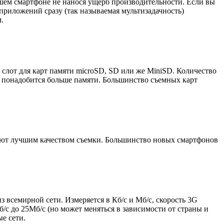
шем смартфоне не нанося ущерб производительности. Если вы
приложений сразу (так называемая мультизадачность)
м.
й слот для карт памяти microSD, SD или же MiniSD. Количество
ы понадобится больше памяти. Большинство съемных карт
ают лучшим качеством съемки. Большинство новых смартфонов
з всемирной сети. Измеряется в Кб/с и Мб/с, скорость 3G
б/с до 25Мб/с (но может меняться в зависимости от страны и
е сети.