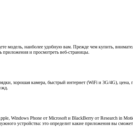
дете модель, наиболее удобную вам. Прежде чем купить, внимат
ить приложения и просмотреть веб-страницы.
арядки, хорошая камера, быстрый интернет (WiFi и 3G/4G), цена
нужд.
ple, Windows Phone от Microsoft и BlackBerry от Research in M
жного устройства: это определит какие приложения вы сможете 