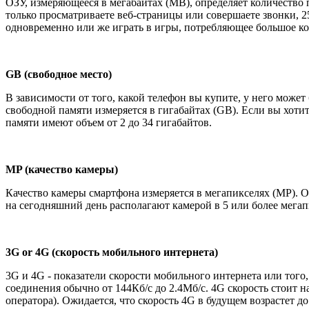
ОЗУ, измеряющееся в мегабайтах (MB), определяет количество
только просматриваете веб-страницы или совершаете звонки, 2
одновременно или же играть в игры, потребляющее большое к
GB (свободное место)
В зависимости от того, какой телефон вы купите, у него може
свободной памяти измеряется в гигабайтах (GB). Если вы хот
памяти имеют объем от 2 до 34 гигабайтов.
MP (качество камеры)
Качество камеры смартфона измеряется в мегапикселях (MP).
на сегодняшний день располагают камерой в 5 или более мегапи
3G or 4G (скорость мобильного интернета)
3G и 4G - показатели скорости мобильного интернета или того,
соединения обычно от 144Кб/с до 2.4Мб/с. 4G скорость стоит н
оператора). Ожидается, что скорость 4G в будущем возрастет 