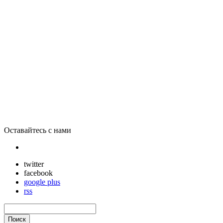
Apple готовит iPhone 5S и iPhone 6
Оставайтесь с нами
twitter
facebook
google plus
rss