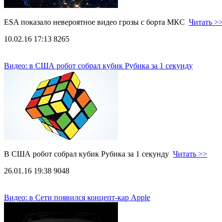
ESA показало невероятное видео грозы с борта МКС
Читать >
10.02.16 17:13
8265
Видео: в США робот собрал кубик Рубика за 1 секунду
В США робот собрал кубик Рубика за 1 секунду
Читать >>
26.01.16 19:38
9048
Видео: в Сети появился концепт-кар Apple