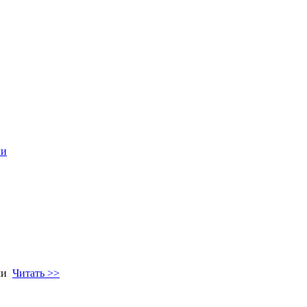
ми
ами
Читать >>