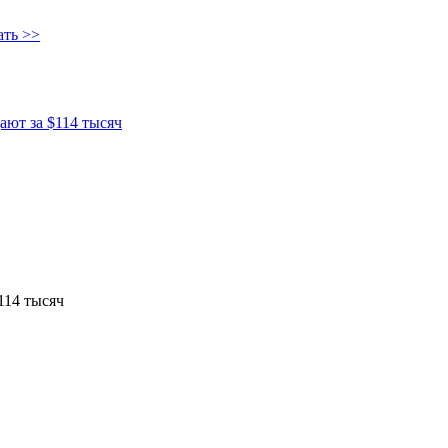
ать >>
ют за $114 тысяч
114 тысяч