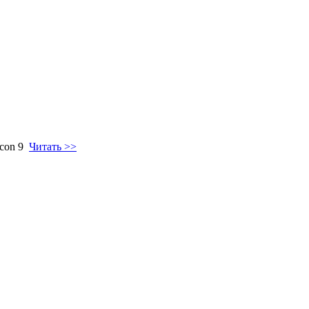
lcon 9
Читать >>