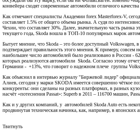
обсуждали бы эту марку, если бы ни Фольксваген. Именно «на
конвейера сходят современные автомобили отличного качества
Как отмечают специалисты Академии forex Masterforex-V, сего
составляет 1.5% от общего объема рынка. А судя по интенсивн
Чехии, что составляет 30%. Далее, значительную часть рынка э
текущего года, Skoda вошла в ТОП-10 популярных марок авто
Бытует мнение, что Skoda – это более доступный Volkswagen, 
подтверждает правильность этого мнения. К примеру, совсем н
наибольшее число автомобилей было реализовано в России - 62,
которых реализуются автомобили Skoda. Согласно этому отчет
Германии - +13%, что говорит о надежном плече группы Volk
Как объяснил в интервью журналу "Биржевой лидер" официал
Алиев, сегодня у марки SKODA имеется совершенно чёткое пози
конкуренты: они сделаны на разных платформах, в разных кузо
насчёт «потеснения Passat»: Superb в 2011 – 116700 машин, Passa
Как и у других компаний, у автомобилей Skoda Auto есть некот
продвинутая техническая начинка, как, например, в японских а
Твитнуть