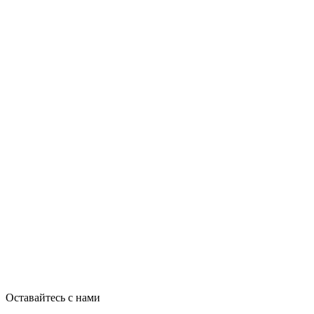
Мальта стала привлекательным туристическим направлением у
Каковы факторы сближения Азербайджана и Турции?
Оставайтесь с нами