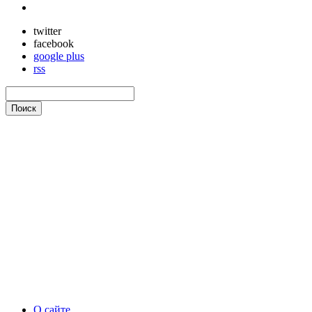
twitter
facebook
google plus
rss
О сайте