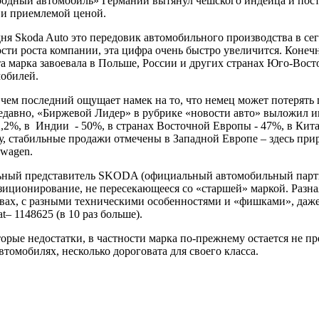
родный автомобиль» Германии вытянул чешского индейца и поста
 и приемлемой ценой.
дня Skoda Auto это передовик автомобильного производства в се
ости роста компании, эта цифра очень быстро увеличится. Коне
та марка завоевала в Польше, России и других странах Юго-Вост
мобилей.
в чем последний ощущает намек на то, что немец может потерять
едавно, «Биржевой Лидер» в рубрике «новости авто» выложил ин
2%, в Индии - 50%, в странах Восточной Европы - 47%, в Китае 
у, стабильные продажи отмечены в Западной Европе – здесь прир
swagen.
ьный представитель SKODA (официальный автомобильный партне
ционирование, не пересекающееся со «старшей» маркой. Разная 
вах, с разными техническими особенностями и «фишками», даже 
t– 1148625 (в 10 раз больше).
орые недостатки, в частности марка по-прежнему остается не пр
втомобилях, несколько дороговата для своего класса.