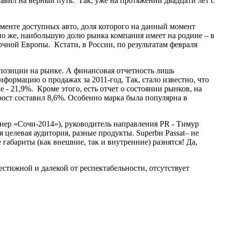
вил на верный путь. Так, уже на протяжении двадцати лет с
гменте доступных авто, доля которого на данный момент
чно же, наибольшую долю рынка компания имеет на родине – в
очной Европы. Кстати, в России, по результатам февраля
 позиции на рынке. А финансовая отчетность лишь
формацию о продажах за 2011-год. Так, стало известно, что
- 21,9%. Кроме этого, есть отчет о состоянии рынков, на
ост составил 8,6%. Особенно марка была популярна в
р «Сочи-2014»), руководитель направления PR - Тимур
целевая аудитория, разные продукты. Superbи Passat– не
габариты (как внешние, так и внутренние) разнятся! Да,
естижной и далекой от респектабельности, отсутствует