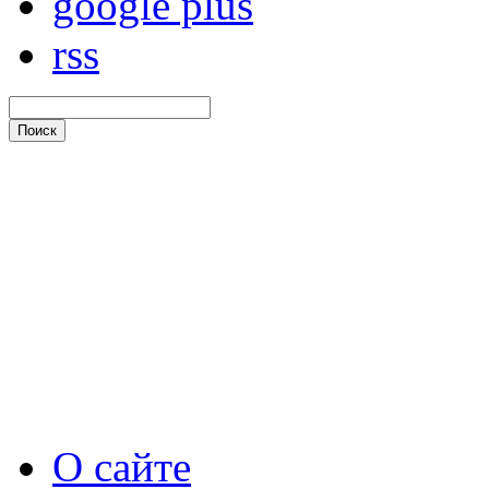
google plus
rss
О сайте