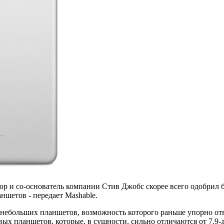
р и со-основатель компании Стив Джобс скорее всего одобрил бы 
шетов - передает Mashable.
ва небольших планшетов, возможность которого раньше упорно от
ых планшетов, которые, в сущности, сильно отличаются от 7.9