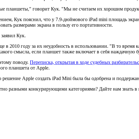
вые планшеты," говорит Кук. "Мы не считаем их хорошим продук
ением, Кук пояснил, что у 7.9-дюймового iPad mini площадь экр
вовать размерами экрана в пользу его портативности.
 заявил Кук.
в 2010 году за их неудобность в использовании. "В то время к
акого смысла, если планшет также включает в себя наждачную бу
 этому поводу.
Переписка, открытая в ходе судебных разбиратель
ого планшета от Apple.
о решение Apple создать iPad Mini была бы одобрена и поддерж
тно разными конкурирующими категориями? Дайте нам знать в 