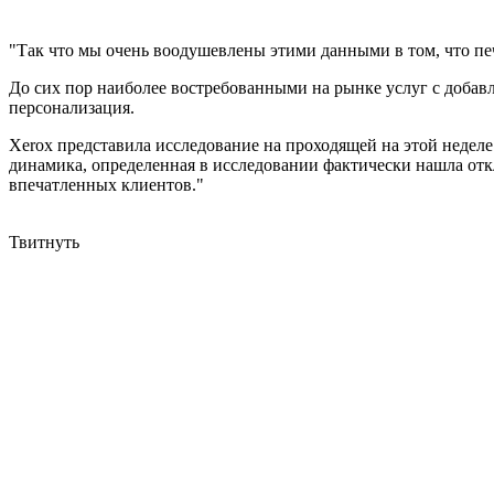
"Так что мы очень воодушевлены этими данными в том, что печ
До сих пор наиболее востребованными на рынке услуг с добав
персонализация.
Xerox представила исследование на проходящей на этой недел
динамика, определенная в исследовании фактически нашла откл
впечатленных клиентов."
Твитнуть
3D печать может разрушить многие бизнесы