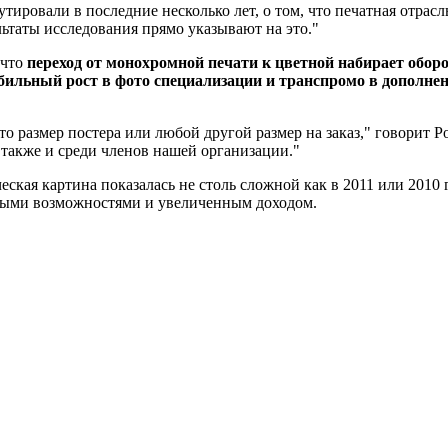
тировали в последние несколько лет, о том, что печатная отрасл
ультаты исследования прямо указывают на это."
 что
переход от монохромной печати к цветной набирает оборо
бильный рост в фото специализации и транспромо в дополн
о размер постера или любой другой размер на заказ," говорит Р
также и среди членов нашей организации."
еская картина показалась не столь сложной как в 2011 или 201
овыми возможностями и увеличенным доходом.