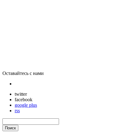
Walmart присоединяется к Amazon и eBay в тестировании систе
Оставайтесь с нами
twitter
facebook
google plus
rss