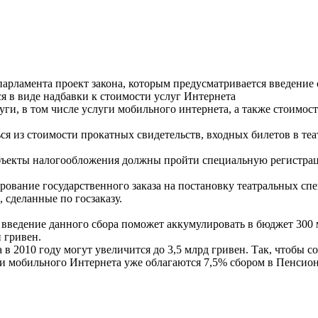
рламента проект закона, которым предусматривается введение с 
ся в виде надбавки к стоимости услуг Интернета
и, в том числе услуги мобильного интернета, а также стоимост
ться из стоимости прокатных свидетельств, входных билетов в т
убъекты налогообложения должны пройти специальную регистра
рование государственного заказа на постановку театральных сп
 сделанные по госзаказу.
 введение данного сбора поможет аккумулировать в бюджет 300 м
 гривен.
в 2010 году могут увеличится до 3,5 млрд гривен. Так, чтобы с
уги мобильного Интернета уже облагаются 7,5% сбором в Пенси